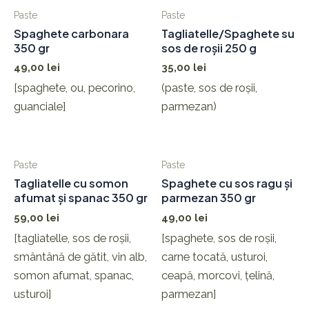
Paste
Paste
Spaghete carbonara
Tagliatelle/Spaghete su
350 gr
sos de roșii 250 g
49,00
lei
35,00
lei
[spaghete, ou, pecorino,
(paste, sos de roșii,
guanciale]
parmezan)
Paste
Paste
Tagliatelle cu somon
Spaghete cu sos ragu și
afumat și spanac 350 gr
parmezan 350 gr
59,00
lei
49,00
lei
[tagliatelle, sos de roșii,
[spaghete, sos de roșii,
smântână de gătit, vin alb,
carne tocată, usturoi,
somon afumat, spanac,
ceapă, morcovi, țelină,
usturoi]
parmezan]