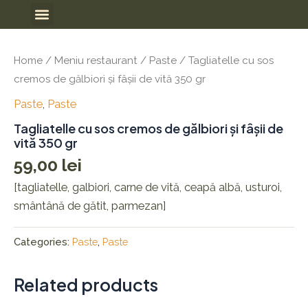
Skip
Meniu
to
content
Home
/
Meniu restaurant
/
Paste
/ Tagliatelle cu sos
cremos de gălbiori și fâșii de vită 350 gr
Paste
,
Paste
Tagliatelle cu sos cremos de gălbiori și fâșii de
vită 350 gr
59,00
lei
[tagliatelle, galbiori, carne de vită, ceapă albă, usturoi,
smântână de gătit, parmezan]
Categories:
Paste
,
Paste
Related products