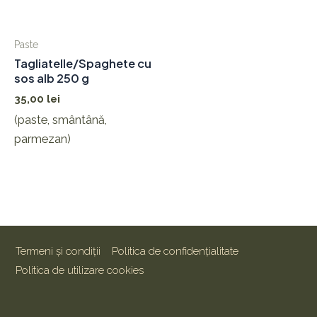
Paste
Tagliatelle/Spaghete cu
sos alb 250 g
35,00
lei
(paste, smântână,
parmezan)
Termeni și condiții
Politica de confidențialitate
Politica de utilizare cookies