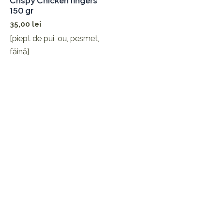
Crispy Chicken fingers
150 gr
35,00
lei
[piept de pui, ou, pesmet,
făină]