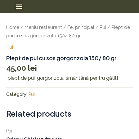
Skip
Meniu
to
content
Home
/
Meniu restaurant
/
Fel principal
/
Pui
/ Piept de
pui cu sos gorgonzola 150/ 80 gr
Pui
Piept de pui cu sos gorgonzola 150/ 80 gr
45,00
lei
[piept de pui, gorgonzola, smântână pentru gătit]
Category:
Pui
Related products
Pui