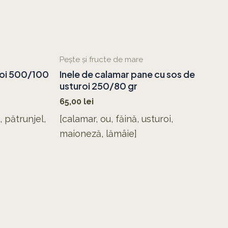
Pește și fructe de mare
uroi 500/100
Inele de calamar pane cu sos de
usturoi 250/80 gr
65,00
lei
t, pătrunjel,
[calamar, ou, făină, usturoi,
maioneză, lămâie]