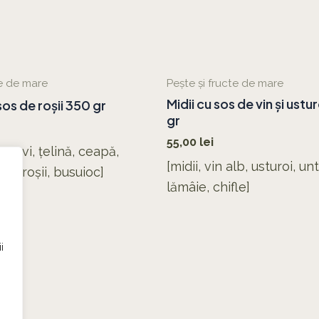
te de mare
Pește și fructe de mare
Midii cu sos de vin și ust
sos de roșii 350 gr
gr
55,00
lei
rcovi, țelină, ceapă,
[midii, vin alb, usturoi, un
 de roșii, busuioc]
lămâie, chifle]
i