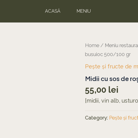
ACASĂ
MENIU
Home
/
Meniu restaura
busuioc 500/100 gr
Pește și fructe de 
Midii cu sos de ro
55,00
lei
[midii, vin alb, ustur
Category:
Pește și fru