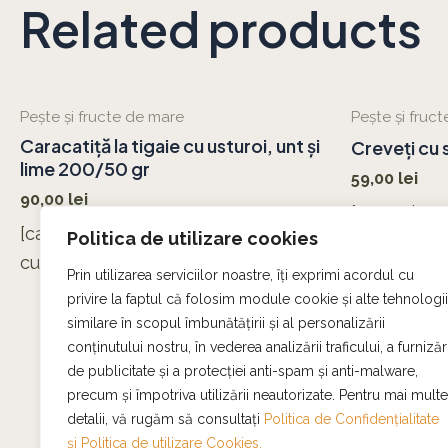
Related products
Pește și fructe de mare
Pește și fruc
Caracatiță la tigaie cu usturoi, unt și
Creveți cu 
lime 200/50 gr
59,00
lei
90,00
lei
[creveți, mo
[caracatiță, usturoi, unt, lime, roșii
Politica de utilizare cookies
usturoi, sos
cuburi]
Prin utilizarea serviciilor noastre, îți exprimi acordul cu
privire la faptul că folosim module cookie și alte tehnologii
similare în scopul îmbunătățirii și al personalizării
conținutului nostru, în vederea analizării traficului, a furnizări
de publicitate și a protecției anti-spam și anti-malware,
precum și împotriva utilizării neautorizate. Pentru mai multe
detalii, vă rugăm să consultați
Politica de Confidențialitate
și
Politica de utilizare Cookies.