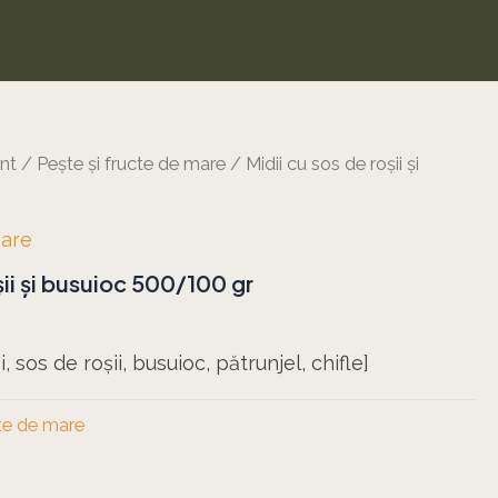
nt
/
Pește și fructe de mare
/ Midii cu sos de roșii și
mare
șii și busuioc 500/100 gr
oi, sos de roșii, busuioc, pătrunjel, chifle]
cte de mare