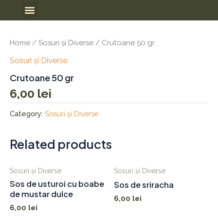
Skip
Meniu
to
content
Home
/
Sosuri și Diverse
/ Crutoane 50 gr
Sosuri și Diverse
Crutoane 50 gr
6,00
lei
Category:
Sosuri și Diverse
Related products
Sosuri și Diverse
Sosuri și Diverse
Sos de usturoi cu boabe
Sos de sriracha
de mustar dulce
6,00
lei
6,00
lei