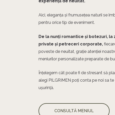
experiență de neuitat.
Aici, eleganța și frumusețea naturii se îmb
pentru orice tip de eveniment.
De la nunți romantice și botezuri, l
private și petreceri corporate,
fiecar
poveste de neuitat, grație atenției noastr
meniurilor personalizate preparate de buc
Înțelegem cât poate fi de stresant să pla
alegi PILGRIMEN poți conta pe noi sa te 
ușurință.
CONSULTĂ MENIUL