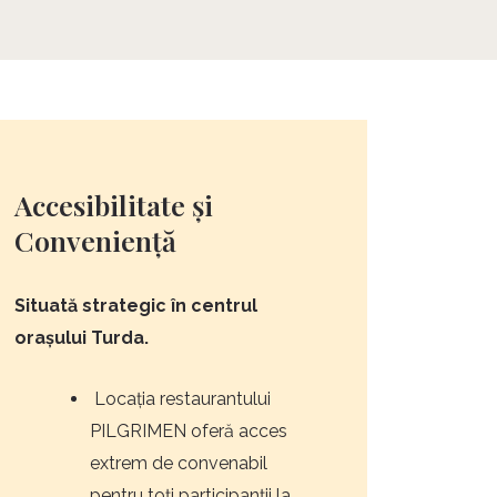
Accesibilitate și
Conveniență
Situată strategic în centrul
orașului Turda.
Locația restaurantului
PILGRIMEN oferă acces
extrem de convenabil
pentru toți participanții la