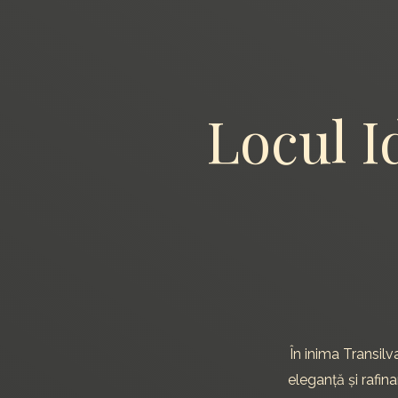
Skip
to
content
Locul I
În inima Transilv
eleganță și rafi