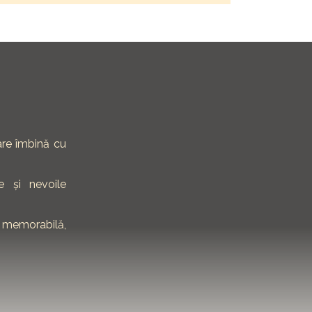
are îmbină cu
e și nevoile
 memorabilă,