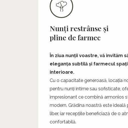
Nunți restrânse și
pline de farmec
În ziua nunții voastre, vă invităm 
eleganța subtilă și farmecul spați
interioare.
Cu o capacitate generoasă, locația n
pentru nunți intime sau sofisticate, o
impresionant ce combină armonios sti
modern. Grădina noastră este ideală 
liber, iar recepțiile beneficiază de o 
confortabilă.