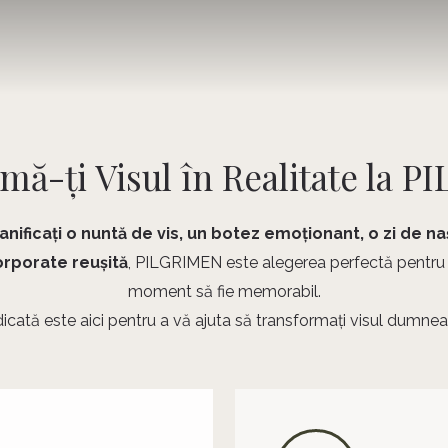
mă-ți Visul în Realitate la 
anificați o nuntă de vis, un botez emoționant, o zi de n
rporate reușită
, PILGRIMEN este alegerea perfectă pentru 
moment să fie memorabil.
cată este aici pentru a vă ajuta să transformați visul dumneav