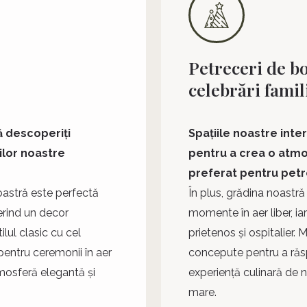
Petreceri de bo
celebrări famil
să descoperiți
Spațiile noastre int
ilor noastre
pentru a crea o atmosf
preferat pentru petr
oastră este perfectă
În plus, grădina noastr
ferind un decor
momente în aer liber, ia
lul clasic cu cel
prietenos și ospitalier.
pentru ceremonii în aer
concepute pentru a răsp
atmosferă elegantă și
experiență culinară de ne
mare.