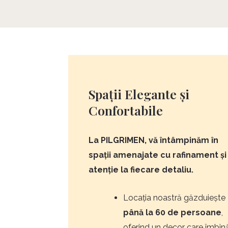
Spații Elegante și
Confortabile
La PILGRIMEN, vă întâmpinăm în
spații amenajate cu rafinament și
atenție la fiecare detaliu.
Locația noastră găzduiește
până la 60 de persoane
,
oferind un decor care îmbin