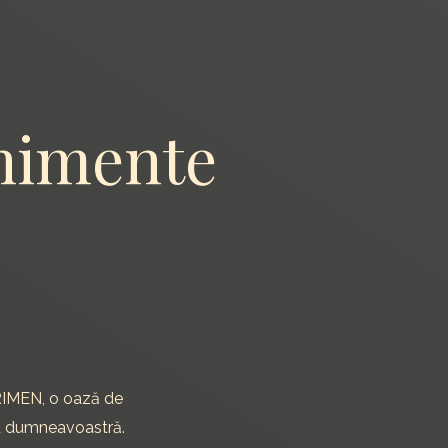
enimente
LGRIMEN, o oază de
ța dumneavoastră.