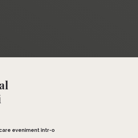
al
i
care eveniment într-o