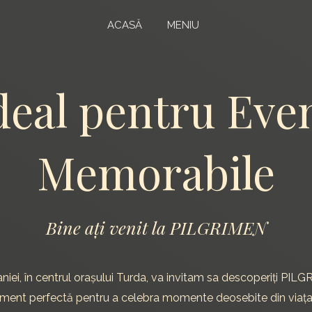
ACASĂ
MENIU
deal pentru Ev
Memorabile
Bine ați venit la PILGRIMEN
aniei, în centrul orașului Turda, va invitam sa descoperiți PI
nament perfectă pentru a celebra momente deosebite din via