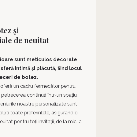
tez și
iale de neuitat
erioare sunt meticulos decorate
eră intimă și plăcută, fiind locul
eceri de botez.
ă oferă un cadru fermecător pentru
r petrecerea continuă într-un spațiu
 Meniurile noastre personalizate sunt
lăti toate preferințele, asigurând o
uitat pentru toți invitații, de la mic la