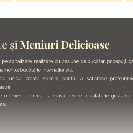
e și
Meniuri Delicioase
ersonalizate, realizate cu pasiune de bucătari pricepuți, c
finamentul bucătăriei internaționale.
ă unică, creată special pentru a satisface preferințel
astră.
are moment petrecut la masă devine o călătorie gustativă
se.