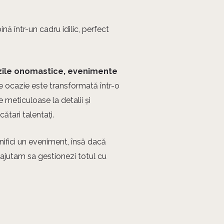
ină într-un cadru idilic, perfect
a zile onomastice, evenimente
e ocazie este transformată într-o
e meticuloase la detalii și
ătari talentați.
nifici un eveniment, însă dacă
ajutam sa gestionezi totul cu