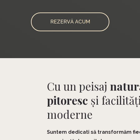
REZERVĂ ACUM
Cu un peisaj
natur
pitoresc
și facilităț
moderne
Suntem dedicati să transformăm fie