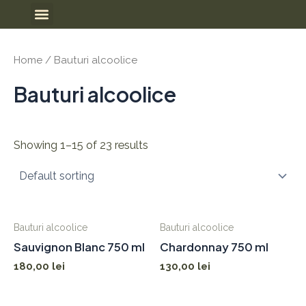
Skip
Meniu
to
content
Home
/ Bauturi alcoolice
Bauturi alcoolice
Showing 1–15 of 23 results
Bauturi alcoolice
Bauturi alcoolice
Sauvignon Blanc 750 ml
Chardonnay 750 ml
180,00
lei
130,00
lei