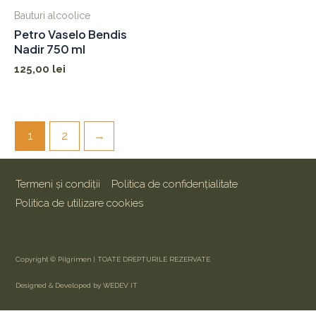
Bauturi alcoolice
Petro Vaselo Bendis
Nadir 750 ml
125,00
lei
1
2
→
Termeni și condiții
Politica de confidențialitate
Politica de utilizare cookies
Copyright © Pilgrimen | TOATE DREPTURILE REZERVATE
Designed & Developed by WEDEV IT